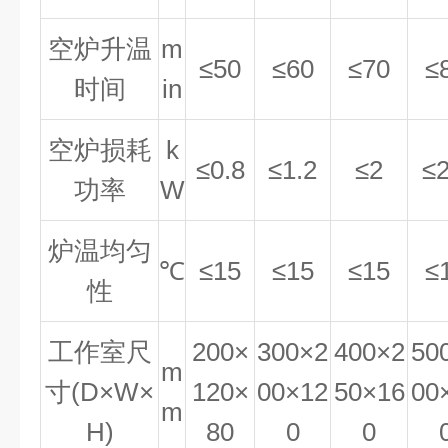
空炉升温
m
≤50
≤60
≤70
≤
时间
in
空炉损耗
k
≤0.8
≤1.2
≤2
≤2
功率
W
炉温均匀
℃
≤15
≤15
≤15
≤
性
工作室尺
200×
300×2
400×2
50
m
寸(D×W×
120×
00×12
50×16
00
m
H)
80
0
0