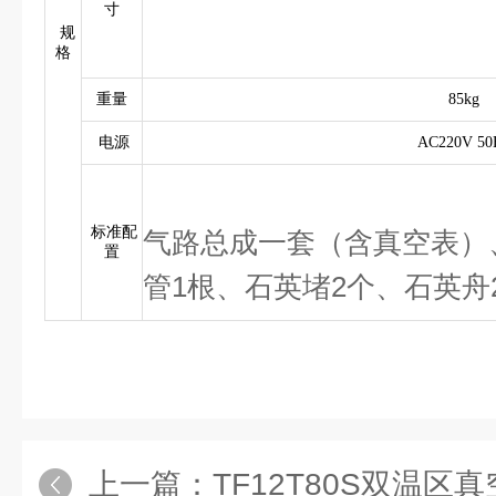
寸
规
格
重量
85kg
电源
AC220V 50
标准配
气路总成一套（含真空表）
置
管1根、石英堵2个、石英舟
上一篇：
TF12T80S双温区