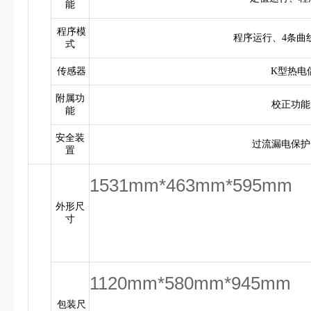
能
程序模
程序运行、4条曲线
式
传感器
K型热电
附属功
校正功能
能
安全装
过流漏电保护
置
1531mm*463mm*595mm
外形尺
寸
1120mm*580mm*945mm
包装尺