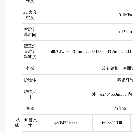
长度
zui大真
-0.1MPa
空度
空炉升
＜15min
温时间
配置炉
管时升
500℃以下≤5℃/min；500-800≤10℃/min；800-1
温速度
外装
冷轧钢板，表面
炉膛体
陶瓷纤
炉膛尺
外：φ240*550mm；内：
寸
炉管
石英
构
炉管尺
φ50/43*1000
φ60/53*1000
成
寸