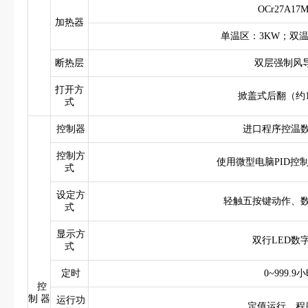
OCr27A17M
加热器
单温区：3KW；双温区
断热层
双层强制风
打开方
掀盖式后翻（约1
式
控制器
进口程序控温
控制方
使用微型电脑PID控
式
设定方
轻触五按键动作、
式
显示方
双行LED数
式
定时
0~999.9
控
制 器
运行功
定值运行、程