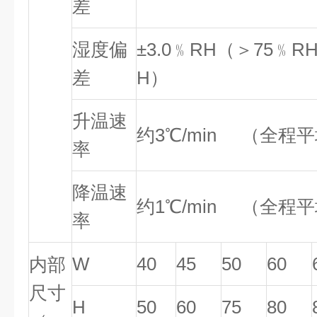
差
湿度偏
±3.0﹪RH（＞75﹪RH
差
H）
升温速
约3℃/min （全程
率
降温速
约1℃/min （全程
率
W
40
45
50
60
内部
尺寸
H
50
60
75
80