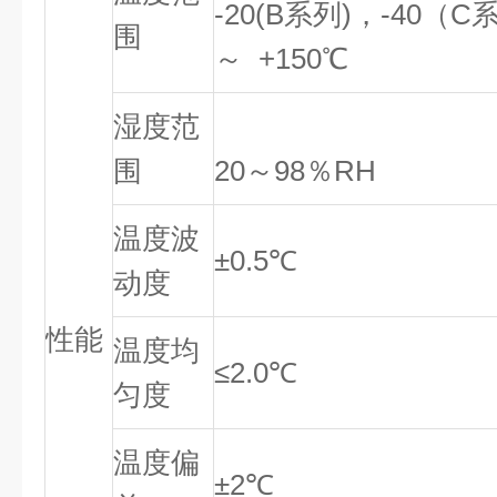
-20(B系列)，-40（
围
～ +150℃
湿度范
围
20～98％RH
温度波
±0.5℃
动度
性能
温度均
≤2.0℃
匀度
温度偏
±2℃