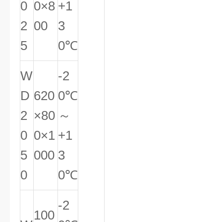
0
0×8
+1
2
00
3
5
0℃
W
-2
D
620
0℃
2
×80
～
0
0×1
+1
5
000
3
0
0℃
-2
100