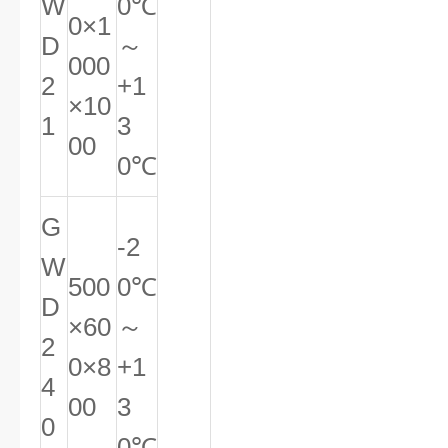
W
0℃
0×1
D
～
000
2
+1
×10
1
3
00
0℃
G
-2
W
500
0℃
D
×60
～
2
0×8
+1
4
00
3
0
0℃