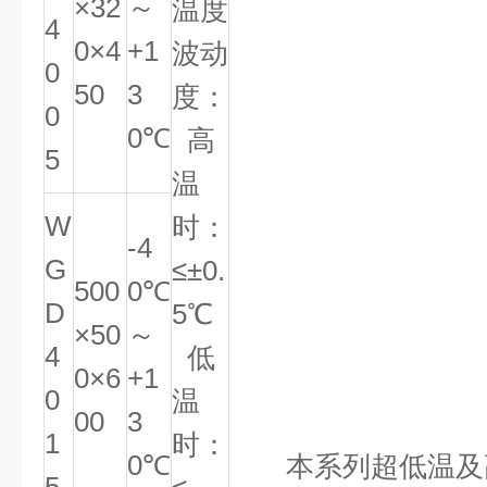
×32
～
温度
4
0×4
+1
波动
0
50
3
度：
0
0℃
高
5
温
W
时：
-4
G
≤±0.
500
0℃
D
5℃
×50
～
4
低
0×6
+1
0
温
00
3
1
时：
0℃
本系列超低温及高