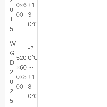
2
0×6
+1
0
00
3
1
0℃
5
W
-2
G
520
0℃
D
×60
～
2
0×8
+1
0
00
3
2
0℃
5