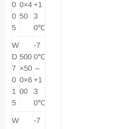
0
0×4
+1
0
50
3
5
0℃
W
-7
D
500
0℃
7
×50
～
0
0×6
+1
1
00
3
5
0℃
W
-7