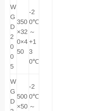
W
-2
G
350
0℃
D
×32
～
2
0×4
+1
0
50
3
0
0℃
5
W
-2
G
500
0℃
D
×50
～