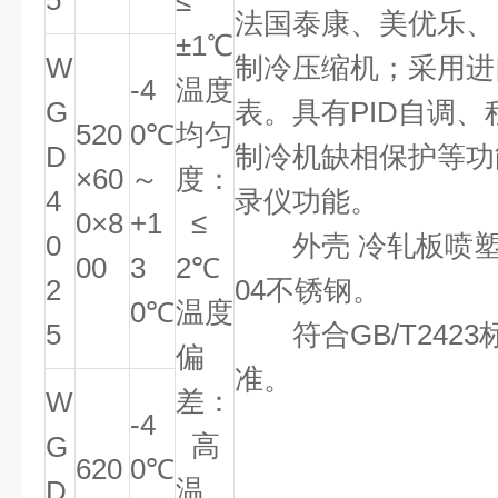
5
≤
法国泰康、美优乐、
±1℃
W
制冷压缩机；采用进
-4
温度
G
表。具有PID自调
520
0℃
均匀
D
制冷机缺相保护等功
×60
～
度：
4
录仪功能。
0×8
+1
≤
0
外壳 冷轧板喷塑，
00
3
2℃
2
04不锈钢。
0℃
温度
5
符合GB/T2423标
偏
准。
差：
W
-4
高
G
620
0℃
温
D