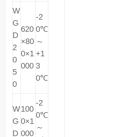
W
-2
G
620
0℃
D
×80
～
2
0×1
+1
0
000
3
5
0℃
0
-2
W
100
0℃
G
0×1
～
D
000