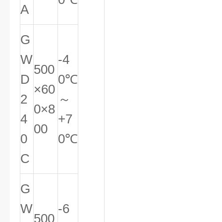
A
G
W
-4
500
D
0℃
×60
2
～
0×8
4
+7
00
0
0℃
C
G
W
-6
500