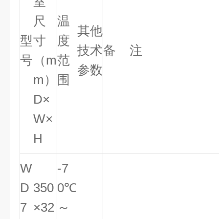
室
尺
温
其他
型
寸
度
技术
备 注
号
（m
范
参数
m）
围
D×
W×
H
W
-7
D
350
0℃
7
×32
～