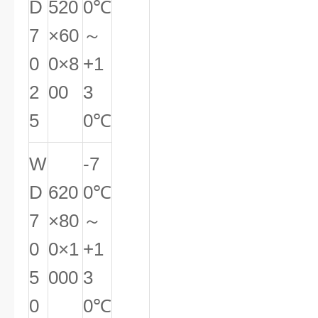
D
520
0℃
7
×60
～
0
0×8
+1
2
00
3
5
0℃
W
-7
D
620
0℃
7
×80
～
0
0×1
+1
5
000
3
0
0℃