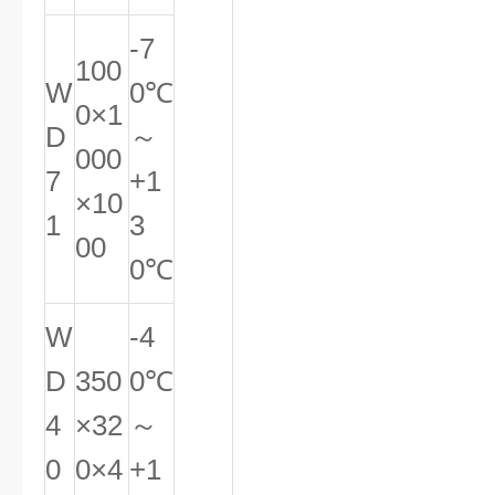
-7
100
W
0℃
0×1
D
～
000
7
+1
×10
1
3
00
0℃
W
-4
D
350
0℃
4
×32
～
0
0×4
+1