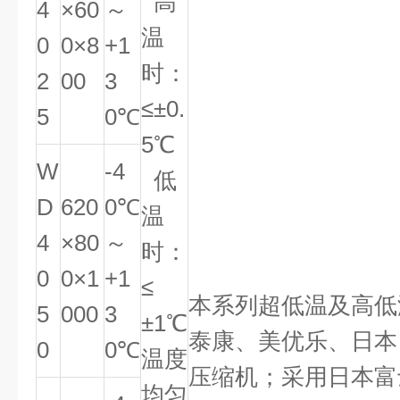
高
4
×60
～
温
0
0×8
+1
时：
2
00
3
≤±0.
5
0℃
5℃
W
-4
低
D
620
0℃
温
4
×80
～
时：
0
0×1
+1
≤
本系列超低温及高低
5
000
3
±1℃
泰康、美优乐、日本
0
0℃
温度
压缩机；采用日本富
均匀