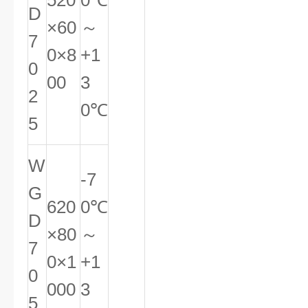
520
0℃
D
×60
～
7
0×8
+1
0
00
3
2
0℃
5
W
-7
G
620
0℃
D
×80
～
7
0×1
+1
0
000
3
5