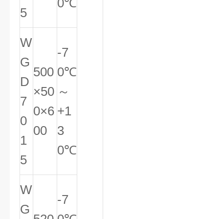
0℃
5
W
-7
G
500
0℃
D
×50
～
7
0×6
+1
0
00
3
1
0℃
5
W
-7
G