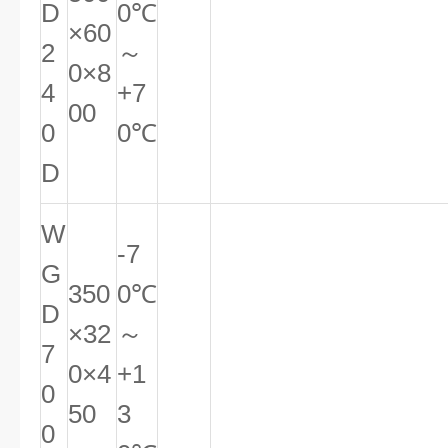
D
0℃
×60
2
～
0×8
4
+7
00
0
0℃
D
W
-7
G
350
0℃
D
×32
～
7
0×4
+1
0
50
3
0