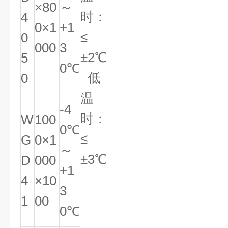
×80
～
时：
4
0×1
+1
≤
0
000
3
±2℃
5
0℃
低
0
温
-4
时：
W
100
0℃
≤
G
0×1
～
±3℃
D
000
+1
4
×10
3
1
00
0℃