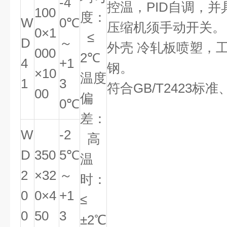
-4
控温，PID自调，
100
度：
W
0℃
压缩机须手动开关。
0×1
≤
D
～
外壳 冷轧板喷塑，工
000
2℃
4
+1
钢。
×10
温度
1
3
符合GB/T2423标
00
偏
0℃
差：
W
-2
高
D
350
5℃
温
2
×32
～
时：
0
0×4
+1
≤
0
50
3
±2℃