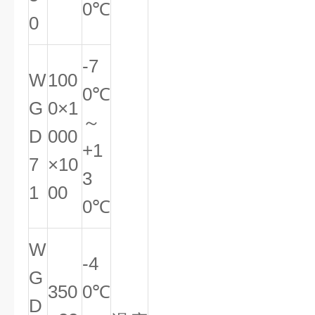
0℃
0
-7
W
100
0℃
G
0×1
～
D
000
+1
7
×10
3
1
00
0℃
W
-4
G
350
0℃
D