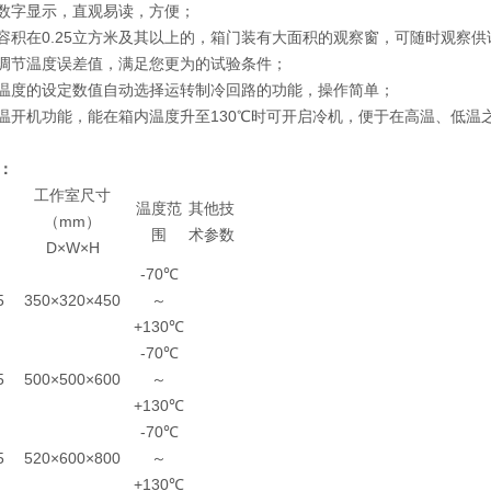
用数字显示，直观易读，方便；
室容积在0.25立方米及其以上的，箱门装有大面积的观察窗，可随时观察
过调节温度误差值，满足您更为的试验条件；
随温度的设定数值自动选择运转制冷回路的功能，操作简单；
高温开机功能，能在箱内温度升至130℃时可开启冷机，便于在高温、低温
：
工作室尺寸
温度范
其他技
（mm）
围
术参数
D×W×H
-70℃
5
350×320×450
～
+130℃
-70℃
5
500×500×600
～
+130℃
-70℃
5
520×600×800
～
+130℃