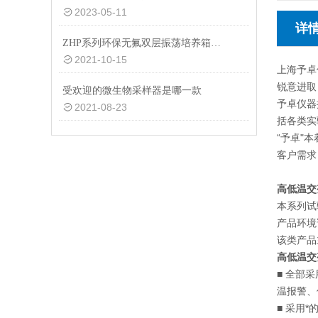
2023-05-11
详
ZHP系列环保无氟双层振荡培养箱优点说明
2021-10-15
上海予卓
锐意进取
受欢迎的微生物采样器是哪一款
予卓仪器
2021-08-23
括各类实
“予卓"
客户需求
高低温交
本系列试
产品环境
该类产品
高低温交
■ 全部
温报警、
■ 采用