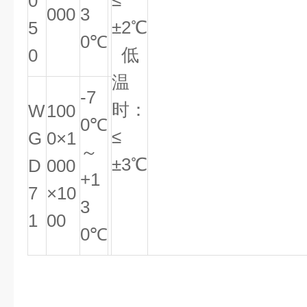
≤
0
000
3
±2℃
5
0℃
低
0
温
-7
时：
W
100
0℃
≤
G
0×1
～
±3℃
D
000
+1
7
×10
3
1
00
0℃