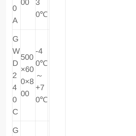
00
3
0
0℃
A
G
W
-4
500
D
0℃
×60
2
～
0×8
4
+7
00
0
0℃
C
G