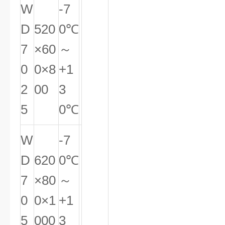
W
-7
D
520
0℃
7
×60
～
0
0×8
+1
2
00
3
5
0℃
W
-7
D
620
0℃
7
×80
～
0
0×1
+1
5
000
3