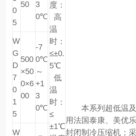
50
3
度：
0
0℃
高
5
温
W
时：
-7
G
≤±0.
500
0℃
D
5℃
×50
～
7
低
0×6
+1
0
温
00
3
1
时：
0℃
本系列超低温及
5
≤
用法国泰康、美优
±1℃
W
封闭制冷压缩机；