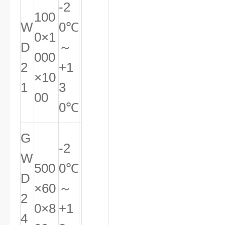
-2
100
W
0℃
0×1
D
～
000
2
+1
×10
1
3
00
0℃
G
-2
W
500
0℃
D
×60
～
2
0×8
+1
4