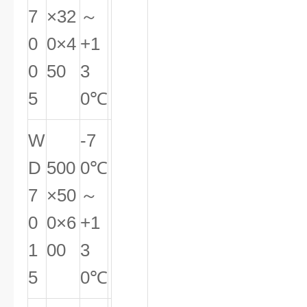
7
×32
～
0
0×4
+1
0
50
3
5
0℃
W
-7
D
500
0℃
7
×50
～
0
0×6
+1
1
00
3
5
0℃