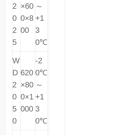
2
×60
～
0
0×8
+1
2
00
3
5
0℃
W
-2
D
620
0℃
2
×80
～
0
0×1
+1
5
000
3
0
0℃