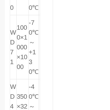
0
0℃
-7
100
W
0℃
0×1
D
～
000
7
+1
×10
1
3
00
0℃
W
-4
D
350
0℃
4
×32
～