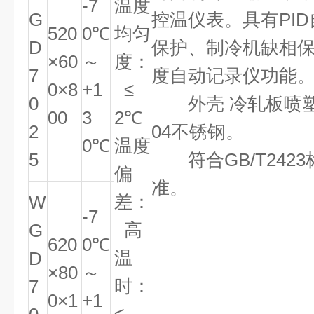
-7
温度
G
控温仪表。具有PI
520
0℃
均匀
D
保护、制冷机缺相
×60
～
度：
7
度自动记录仪功能
0×8
+1
≤
0
外壳 冷轧板喷塑
00
3
2℃
2
04不锈钢。
0℃
温度
5
符合GB/T2423
偏
准。
差：
W
-7
高
G
620
0℃
温
D
×80
～
时：
7
0×1
+1