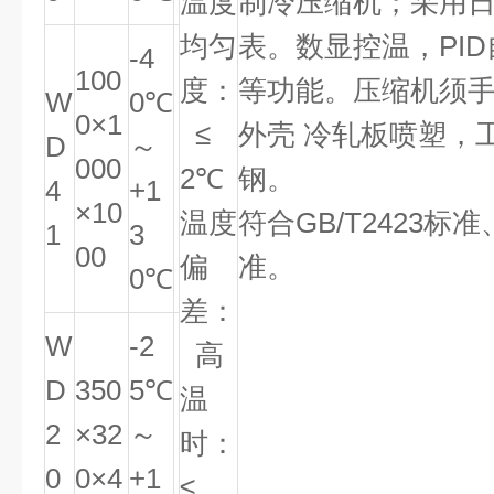
温度
制冷压缩机；采用
均匀
表。数显控温，PI
-4
100
度：
等功能。压缩机须
W
0℃
0×1
≤
外壳 冷轧板喷塑，
D
～
000
2℃
钢。
4
+1
×10
温度
符合GB/T2423标准
1
3
00
偏
准。
0℃
差：
W
-2
高
D
350
5℃
温
2
×32
～
时：
0
0×4
+1
≤