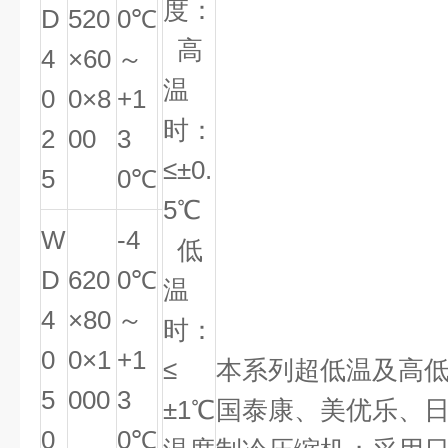
度：
D
520
0℃
高
4
×60
～
温
0
0×8
+1
时：
2
00
3
≤±0.
5
0℃
5℃
W
-4
低
D
620
0℃
温
4
×80
～
时：
0
0×1
+1
≤
本系列超低温及高
5
000
3
±1℃
国泰康、美优乐、
0
0℃