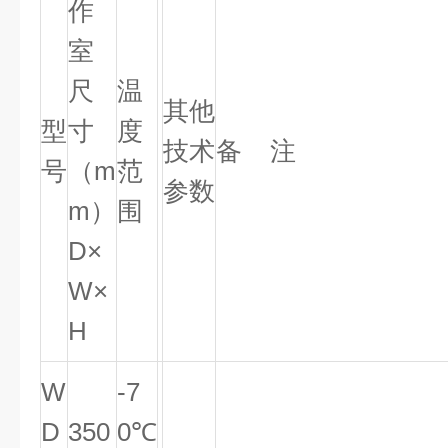
作
室
尺
温
其他
型
寸
度
技术
备 注
号
（m
范
参数
m）
围
D×
W×
H
W
-7
D
350
0℃