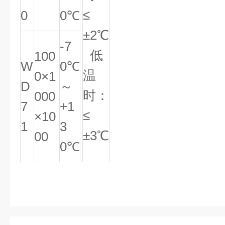
≤
0
0℃
±2℃
-7
低
100
W
0℃
温
0×1
D
～
时：
000
7
+1
≤
×10
1
3
±3℃
00
0℃