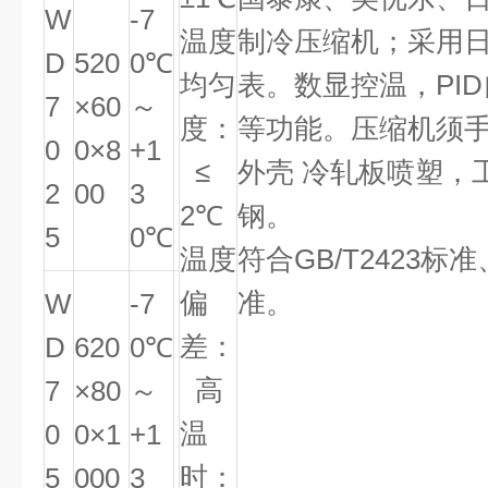
W
-7
温度
制冷压缩机；采用
D
520
0℃
均匀
表。数显控温，PI
7
×60
～
度：
等功能。压缩机须
0
0×8
+1
≤
外壳 冷轧板喷塑，
2
00
3
2℃
钢。
5
0℃
温度
符合GB/T2423标准
偏
准。
W
-7
差：
D
620
0℃
高
7
×80
～
温
0
0×1
+1
时：
5
000
3