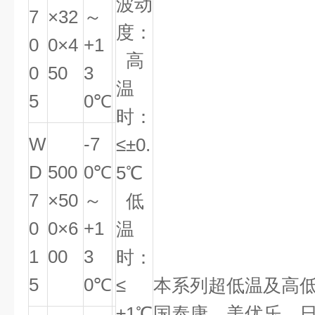
波动
7
×32
～
度：
0
0×4
+1
高
0
50
3
温
5
0℃
时：
W
-7
≤±0.
D
500
0℃
5℃
7
×50
～
低
0
0×6
+1
温
1
00
3
时：
5
0℃
≤
本系列超低温及高
±1℃
国泰康、美优乐、