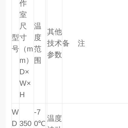
作
室
尺
温
其他
型
寸
度
技术
备 注
号
（m
范
参数
m）
围
D×
W×
H
W
-7
温度
D
350
0℃