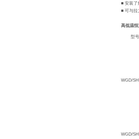
■ 安装
■ 可与
高低温恒
型
WGD/SH
WGD/SH