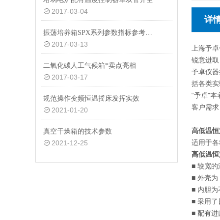
2017-03-04
详
振荡培养箱SPX系列参数指标参考分析
2017-03-13
上海予卓
锐意进取
二氧化碳人工气候箱*卖点亮相
予卓仪器
2017-03-17
括各类实
“予卓"
规范操作变频恒温摇床发挥实效
客户需求
2021-01-20
高低温恒
真空干燥箱的技术参数
适用于各
2021-12-25
高低温恒
■ 较宽
■ 外壳
■ 内胆
■ 采用
■ 配有