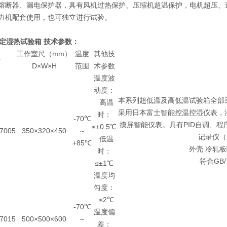
了熔断器、漏电保护器，具有风机过热保护、压缩机超温保护，电机超压、
拉力机配套使用，也可独立进行试验。
定湿热试验箱
技术参数：
工作室尺（mm）
温度
其他技
号
D×W×H
范围
术参数
温度波
动度：
本系列超低温及高低温试验箱全部
高温
采用日本富士智能控温控湿仪表，
时：
-70℃
摸屏智能仪表。具有PID自调、
≤±0.5℃
7005
350×320×450
～
记录仪（
低温
+85℃
外壳 冷轧板
时：
符合GB/
≤±1℃
温度均
匀度：
≤2℃
-70℃
温度偏
7015
500×500×600
～
差：