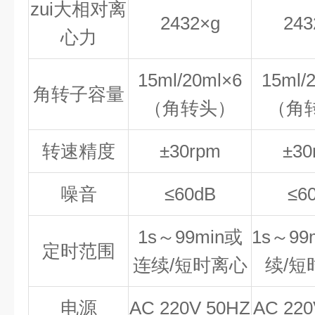
zui大相对离
2432×g
243
心力
15ml/20ml×6
15ml/
角转子容量
（角转头）
（角
转速精度
±30rpm
±30
噪音
≤60dB
≤6
1s～99min或
1s～99
定时范围
连续/短时离心
续/短
电源
AC 220V 50HZ
AC 220