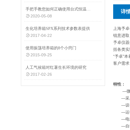
手把手教您如何正确使用台式恒温摇床
详
2020-05-08
上海予卓
生化培养箱SPX系列技术参数表提供
2017-04-22
锐意进取
予卓仪器
使用振荡培养箱的8个小窍门
括各类实
2015-09-25
“予卓"
客户需求
人工气候箱对红薯生长环境的研究
2017-02-26
特性：
—微电
—采用
—设有
—运行
—电动
—自动平