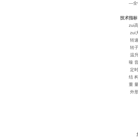
—全钢
技术指标
zui高转速
zui大相
转速精度S
转子zui大
温升指标T
噪 音No
定时范围T
结 构Co
重 量We
外形尺寸D