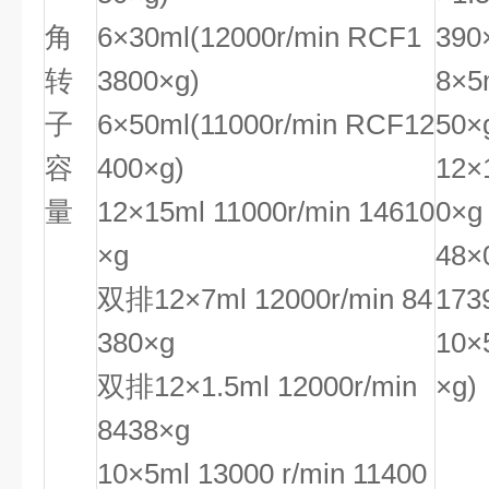
角
6×30ml(12000r/min RCF1
390
转
3800×g)
8×5
子
6×50ml(11000r/min RCF12
50×
容
400×g)
12×
量
12×15ml 11000r/min 14610
0×g
×g
48×
双排12×7ml 12000r/min 84
173
380×g
10×
双排12×1.5ml 12000r/min
×g)
8438×g
10×5ml 13000 r/min 11400