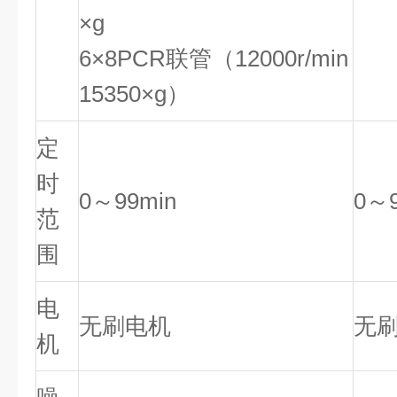
×g
6×8PCR联管（12000r/min
15350×g）
定
时
0～99min
0～9
范
围
电
无刷电机
无
机