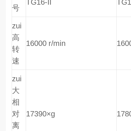
TG16-II
TG
号
zui
高
16000 r/min
160
转
速
zui
大
相
对
17390×g
178
离