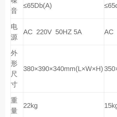
噪
≤65Db(A)
≤65
音
电
AC 220V 50HZ 5A
AC 
源
外
形
380×390×340mm(L×W×H)
350
尺
寸
重
22kg
15k
量