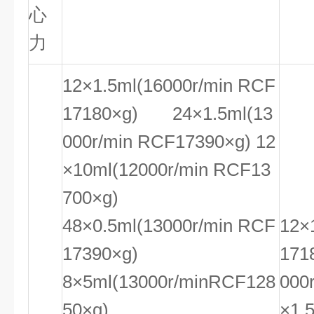
心
力
12×1.5ml(16000r/min RCF
17180×g) 24×1.5ml(13
000r/min RCF17390×g) 12
×10ml(12000r/min RCF13
700×g)
48×0.5ml(13000r/min RCF
12×
17390×g)
171
8×5ml(13000r/minRCF128
000
50×g)
×1.