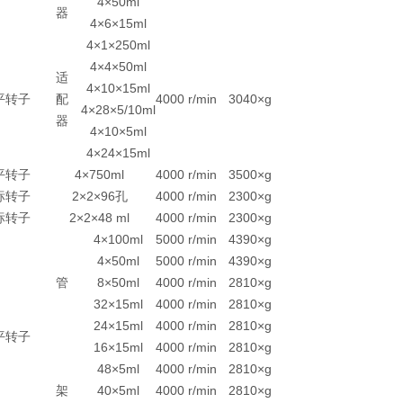
4×50ml
器
4×6×15ml
4×1×250ml
4×4×50ml
适
4×10×15ml
平转子
配
4000 r/min
3040×g
4×28×5/10ml
器
4×10×5ml
4×24×15ml
平转子
4×750ml
4000 r/min
3500×g
标转子
2×2×96孔
4000 r/min
2300×g
标转子
2×2×48 ml
4000 r/min
2300×g
4×100ml
5000 r/min
4390×g
4×50ml
5000 r/min
4390×g
管
8×50ml
4000 r/min
2810×g
32×15ml
4000 r/min
2810×g
24×15ml
4000 r/min
2810×g
平转子
16×15ml
4000 r/min
2810×g
48×5ml
4000 r/min
2810×g
架
40×5ml
4000 r/min
2810×g