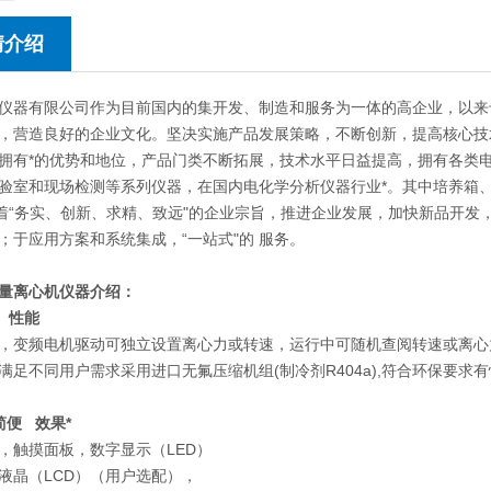
情介绍
仪器有限公司作为目前国内的集开发、制造和服务为一体的高企业，以来
，营造良好的企业文化。坚决实施产品发展策略，不断创新，提高核心技
拥有*的优势和地位，产品门类不断拓展，技术水平日益提高，拥有各类
验室和现场检测等系列仪器，在国内电化学分析仪器行业*。其中培养箱
本着“务实、创新、求精、致远"的企业宗旨，推进企业发展，加快新品开
；于应用方案和系统集成，“一站式"的 服务。
量离心机仪器介绍：
 性能
，变频电机驱动可独立设置离心力或转速，运行中可随机查阅转速或离心
满足不同用户需求采用进口无氟压缩机组(制冷剂R404a),符合环保要求有
简便 效果*
，触摸面板，数字显示（LED）
液晶（LCD）（用户选配），