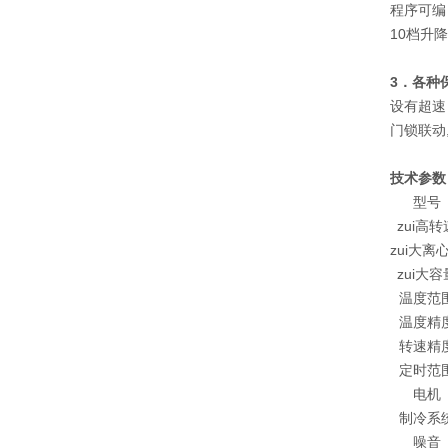
程序可编
10档升
3
．各种
设有超速
门锁联动
技术参数
型号
zui高转
zui大离
zui大容
温度范
温度精
转速精
定时范
电机
制冷系
噪音