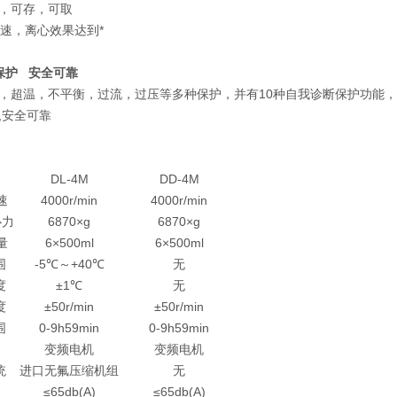
，可存，可取
降速，离心效果达到*
保护 安全可靠
，超温，不平衡，过流，过压等多种保护，并有10种自我诊断保护功能，
,安全可靠
DL-4M
DD-4M
速
4000r/min
4000r/min
心力
6870×g
6870×g
量
6×500ml
6×500ml
围
-5℃～+40℃
无
度
±1℃
无
度
±50r/min
±50r/min
围
0-9h59min
0-9h59min
变频电机
变频电机
统
进口无氟压缩机组
无
≤65db(A)
≤65db(A)