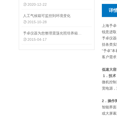
2020-12-22
详
人工气候箱可监控到环境变化
2015-10-28
上海予卓
锐意进取
予卓仪器为您整理震荡光照培养箱的使用和参数
予卓仪器
2015-04-17
括各类实
“予卓"
客户需求
低速大容
1
．技术
微机控制
宽电源，
2
．操作
智能界面
或大屏幕