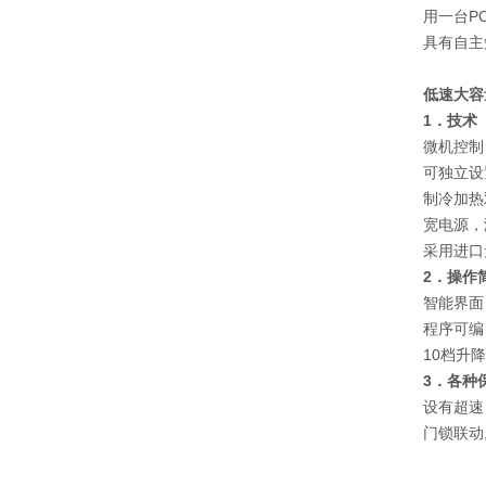
用一台P
具有自主
低速大容
1
．技术
微机控制
可独立设
制冷加热
宽电源，
采用进口
2
．操作
智能界面
程序可编
10档升
3
．各种
设有超速
门锁联动