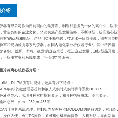
情介绍
仪器有限公司作为目前国内的集开发、制造和服务为一体的高企业，以来
，营造良好的企业文化。坚决实施产品发展策略，不断创新，提高核心技
拥有*的优势和地位，产品门类不断拓展，技术水平日益提高，拥有各类
验室和现场检测等系列仪器，在国内电化学分析仪器行业*。其中培养箱
本着“务实、创新、求精、致远"的企业宗旨，推进企业发展，加快新品开
；于应用方案和系统集成，“一站式"的 服务。
量冷冻离心机仪器介绍：
L-6M、DL-7M所有功能外，还具有以下特点：
位ARM内核的微处理器芯片和嵌入式实时式实时操作系统UC/ＯＳ
色液晶显示，实现各种实时指标显示，和各种指标曲线、图形显示。
出总线，如rs－232,rs-485等。
CAN计算机系统管理，控制板内配有标准MODEOM调制解调器，实现INE
、操作方便，既可PC操作，又可离心机界面操作，人机对话，界面新颖