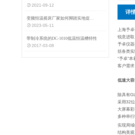
2021-09-12
详
变频恒温摇床厂家如何脚踏实地促发展？
2023-05-11
上海予卓
锐意进取
带制冷系统的DC-1010低温恒温槽特性
予卓仪器
2017-03-08
括各类实
“予卓"
客户需求
低速大容
除具有G
采用32
大屏幕彩
多种串行输
实现局域
结构美观