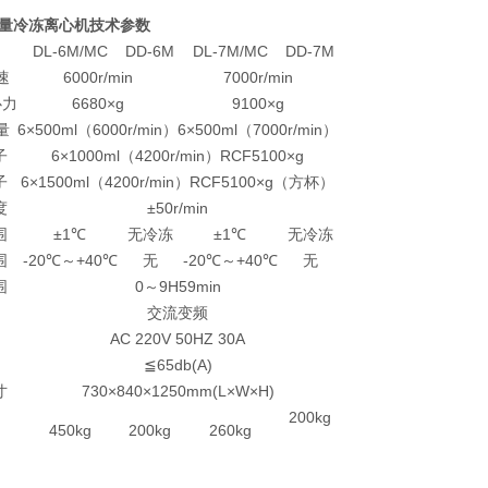
量冷冻离心机技术参数
DL-6M/MC
DD-6M
DL-7M/MC
DD-7M
速
6000r/min
7000r/min
心力
6680×g
9100×g
量
6×500ml（6000r/min）
6×500ml（7000r/min）
子
6×1000ml（4200r/min）RCF5100×g
子
6×1500ml（4200r/min）RCF5100×g（方杯）
度
±50r/min
围
±1℃
无冷冻
±1℃
无冷冻
围
-20℃～+40℃
无
-20℃～+40℃
无
围
0～9H59min
交流变频
AC 220V 50HZ 30A
≦65db(A)
寸
730×840×1250mm(L×W×H)
200kg
450kg
200kg
260kg