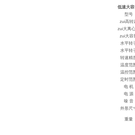
低速大容
型号
zui高转
zui大离
zui大容
水平转
水平转
转速精
温度范
温控范
定时范
电 机
电 源
噪 音
外形尺
重量