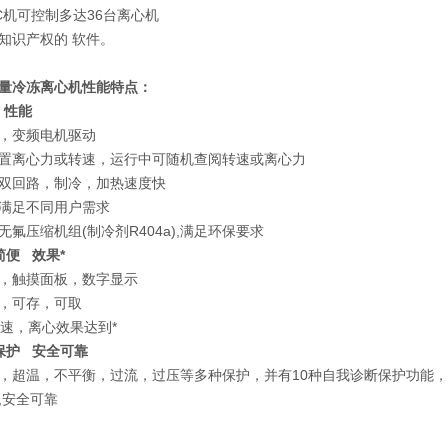
C机可控制多达36台离心机
知识产权的 软件。
量冷冻离心机性能特点：
 性能
，变频电机驱动
置离心力或转速，运行中可随机查阅转速或离心力
双回路，制冷，加热速度快
满足不同用户需求
无氟压缩机组(制冷剂R404a),满足环保要求
简便 效果*
，触摸面板，数字显示
，可存，可取
降速，离心效果达到*
保护 安全可靠
，超温，不平衡，过流，过压等多种保护，并有10种自我诊断保护功能，
,安全可靠