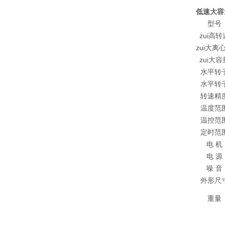
低速大容
型号
zui高转
zui大离
zui大容
水平转
水平转
转速精
温度范
温控范
定时范
电 机
电 源
噪 音
外形尺
重量