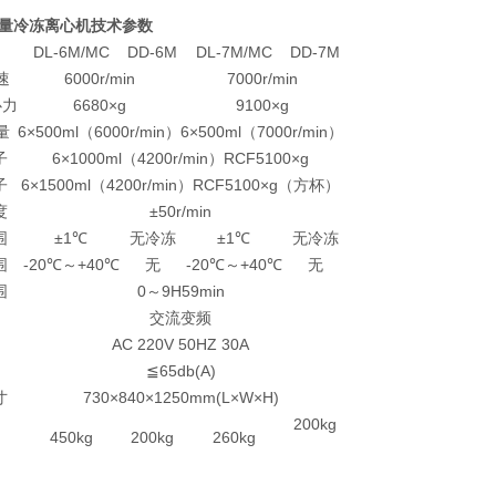
量冷冻离心机技术参数
DL-6M/MC
DD-6M
DL-7M/MC
DD-7M
速
6000r/min
7000r/min
心力
6680×g
9100×g
量
6×500ml（6000r/min）
6×500ml（7000r/min）
子
6×1000ml（4200r/min）RCF5100×g
子
6×1500ml（4200r/min）RCF5100×g（方杯）
度
±50r/min
围
±1℃
无冷冻
±1℃
无冷冻
围
-20℃～+40℃
无
-20℃～+40℃
无
围
0～9H59min
交流变频
AC 220V 50HZ 30A
≦65db(A)
寸
730×840×1250mm(L×W×H)
200kg
450kg
200kg
260kg