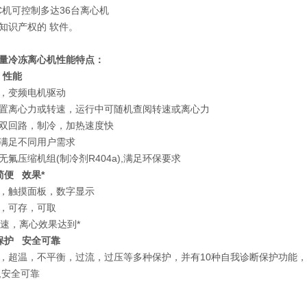
C机可控制多达36台离心机
知识产权的 软件。
量冷冻离心机性能特点：
 性能
，变频电机驱动
置离心力或转速，运行中可随机查阅转速或离心力
双回路，制冷，加热速度快
满足不同用户需求
无氟压缩机组(制冷剂R404a),满足环保要求
简便 效果*
，触摸面板，数字显示
，可存，可取
降速，离心效果达到*
保护 安全可靠
，超温，不平衡，过流，过压等多种保护，并有10种自我诊断保护功能，
,安全可靠