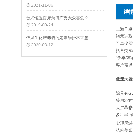
2021-11-06
详
台式恒温摇床为何广受大众喜爱？
2019-09-24
上海予卓
锐意进取
低温生化培养箱的定期维护不可忽视！
予卓仪器
2020-03-12
括各类实
“予卓"
客户需求
低速大容
除具有G
采用32
大屏幕彩
多种串行输
实现局域
结构美观