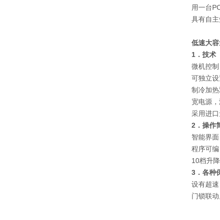
用一台P
具有自主
低速大容
1
．技术
微机控制
可独立设
制冷加热
宽电源，
采用进口
2
．操作
智能界面
程序可编
10档升
3
．各种
设有超速
门锁联动