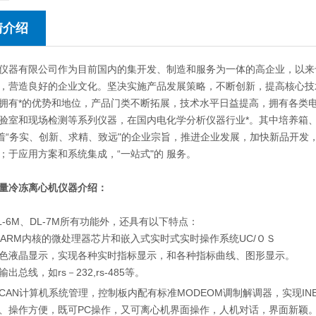
情介绍
仪器有限公司作为目前国内的集开发、制造和服务为一体的高企业，以来
，营造良好的企业文化。坚决实施产品发展策略，不断创新，提高核心技
拥有*的优势和地位，产品门类不断拓展，技术水平日益提高，拥有各类
验室和现场检测等系列仪器，在国内电化学分析仪器行业*。其中培养箱
本着“务实、创新、求精、致远"的企业宗旨，推进企业发展，加快新品开
；于应用方案和系统集成，“一站式"的 服务。
量冷冻离心机仪器介绍：
L-6M、DL-7M所有功能外，还具有以下特点：
位ARM内核的微处理器芯片和嵌入式实时式实时操作系统UC/ＯＳ
色液晶显示，实现各种实时指标显示，和各种指标曲线、图形显示。
出总线，如rs－232,rs-485等。
CAN计算机系统管理，控制板内配有标准MODEOM调制解调器，实现INE
、操作方便，既可PC操作，又可离心机界面操作，人机对话，界面新颖