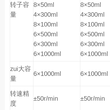
转子容
8×50ml
8×50ml
量
4×300ml
4×300ml
8×100ml
8×100ml
6×500ml
6×500ml
6×300ml
6×300ml
6×1000ml
6×1000ml
zui大容
6×1000ml
6×1000ml
量
转速精
±50r/min
±50r/min
度