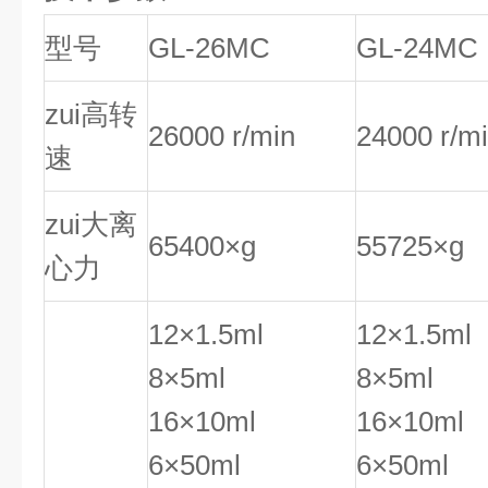
型号
GL-26MC
GL-24MC
zui高转
26000 r/min
24000 r/m
速
zui大离
65400×g
55725×g
心力
12×1.5ml
12×1.5ml
8×5ml
8×5ml
16×10ml
16×10ml
6×50ml
6×50ml