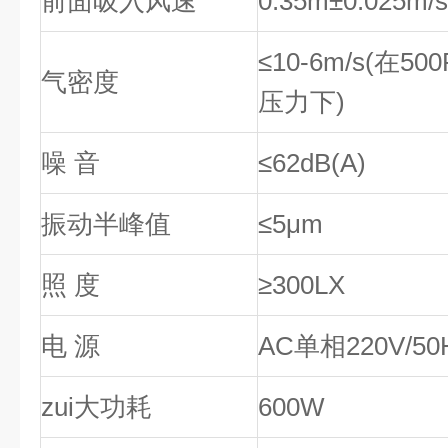
前面吸入风速
0.35m±0.025m/s
≤10-6m/s(在500
气密度
压力下)
噪 音
≤62dB(A)
振动半峰值
≤5μm
照 度
≥300LX
电 源
AC单相220V/50
zui大功耗
600W