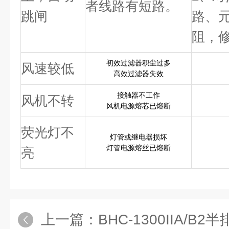
者线路有短路。
跳闸
路、
阻，
初效过滤器积尘过多
风速较低
高效过滤器失效
接触器不工作
风机不转
风机电源熔芯已熔断
荧光灯不
灯管或继电器损坏
灯管电源熔丝已熔断
亮
上一篇：
BHC-1300IIA/B2半排型