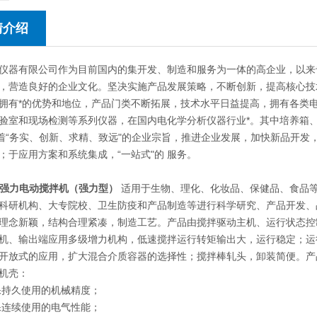
情介绍
仪器有限公司作为目前国内的集开发、制造和服务为一体的高企业，以来
，营造良好的企业文化。坚决实施产品发展策略，不断创新，提高核心技
拥有*的优势和地位，产品门类不断拓展，技术水平日益提高，拥有各类
验室和现场检测等系列仪器，在国内电化学分析仪器行业*。其中培养箱
本着“务实、创新、求精、致远"的企业宗旨，推进企业发展，加快新品开
；于应用方案和系统集成，“一站式"的 服务。
0-D强力电动搅拌机（强力型）
适用于生物、理化、化妆品、保健品、食品等
科研机构、大专院校、卫生防疫和产品制造等进行科学研究、产品开发、
理念新颖，结构合理紧凑，制造工艺。产品由搅拌驱动主机、运行状态控
机、输出端应用多级增力机构，低速搅拌运行转矩输出大，运行稳定；运
开放式的应用，扩大混合介质容器的选择性；搅拌棒轧头，卸装简便。产
机壳：
保持久使用的机械精度；
保连续使用的电气性能；