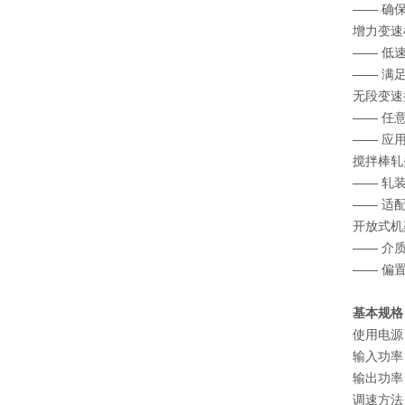
—— 确
增力变速
—— 低
—— 满
无段变速
—— 任
—— 应
搅拌棒轧
—— 轧
—— 适
开放式机
—— 介
—— 偏
基本规格
使用电源：A
输入功率：
输出功率：
调速方法