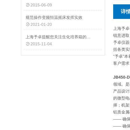
2015-06-09
详
规范操作变频恒温摇床发挥实效
2021-01-20
上海予卓
锐意进取
上海予卓提醒您关注生化培养箱的温度控制方式
予卓仪器
2015-11-04
括各类实
“予卓"
客户需求
JB45
领域。是
产品设计
的微型电
择；机架
铝质金属
—— 确
—— 确