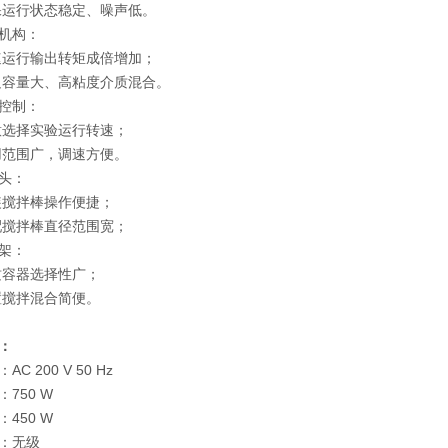
保运行状态稳定、噪声低。
机构：
速运行输出转矩成倍增加；
足容量大、高粘度介质混合。
控制：
意选择实验运行转速；
用范围广，调速方便。
头：
装搅拌棒操作便捷；
配搅拌棒直径范围宽；
架：
质容器选择性广；
置搅拌混合简便。
：
C 200 V 50 Hz
750 W
450 W
：无级