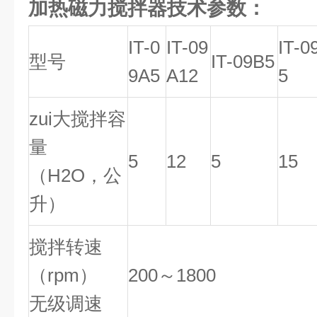
加热磁力搅拌器
技术参数：
IT-0
IT-09
IT-0
型号
IT-09B5
9A5
A12
5
zui大搅拌容
量
5
12
5
15
（H2O，公
升）
搅拌转速
（rpm）
200～1800
无级调速