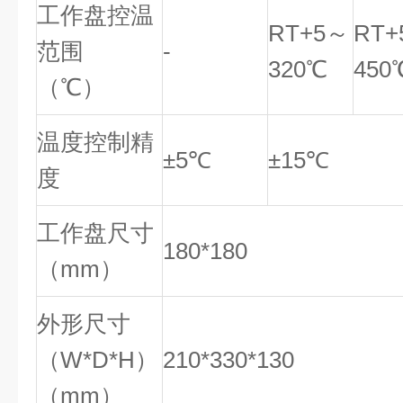
工作盘控温
RT+5～
RT+
范围
-
320℃
450
（℃）
温度控制精
±5℃
±15℃
度
工作盘尺寸
180*180
（mm）
外形尺寸
（W*D*H）
210*330*130
（mm）