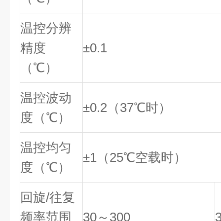
温控分辨
精度
±0.1
（℃）
温控波动
±0.2（37℃时）
度（℃）
温控均匀
±1（25℃空载时）
度（℃）
回旋/往复
频率范围
30～300