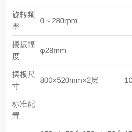
旋转频
0～280rpm
率
摆振幅
φ28mm
度
摆板尺
800×520mm×2层
1
寸
标准配
置