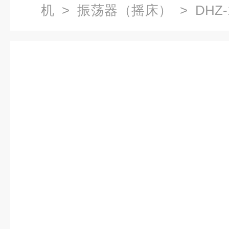
机
>
振荡器（摇床）
> DHZ
养器,恒温振荡培养箱价格