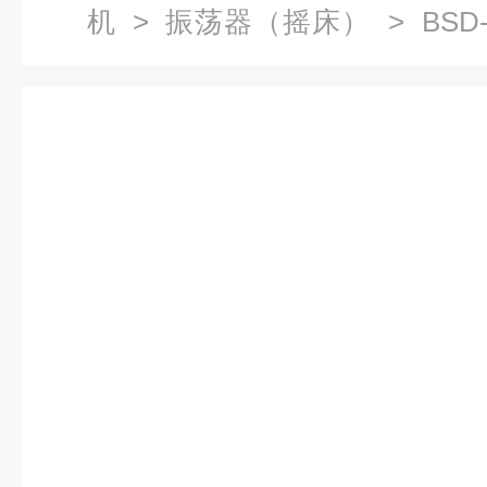
机
>
振荡器（摇床）
> BSD
控卧式摇床,卧式恒温摇床参数