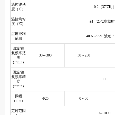
温控波动
±0.2（37℃时
度（℃）
温控均匀
±1（25℃空载
度（℃）
湿度控制
40%～95% 波动：
范围
回旋/往
复频率范
30～300
30～250
围
（r/min）
回旋/往
复频率精
±1
度
（r/min）
振幅
Φ26
0～50
（mm）
定时范围
0～1000