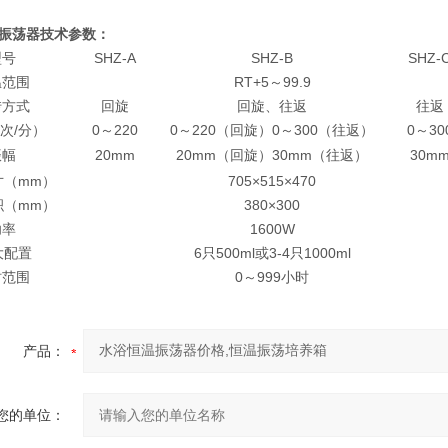
振荡器技术参数：
型号
SHZ-A
SHZ-B
SHZ-
温范围
RT+5～99.9
转方式
回旋
回旋、往返
往返
次/分）
0～220
0～220（回旋）0～300（往返）
0～30
振幅
20mm
20mm（回旋）30mm（往返）
30m
寸（mm）
705×515×470
积（mm）
380×300
功率
1600W
i大配置
6只500ml或3-4只1000ml
时范围
0～999小时
产品：
您的单位：