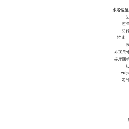
水浴恒温
控
旋
转速（
外形尺
摇床面
zu
定