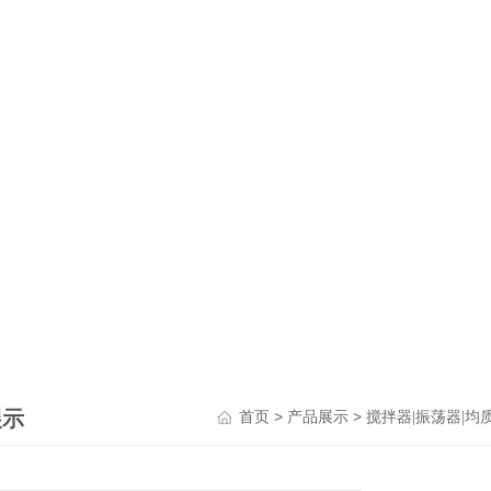
展示
>
>
首页
产品展示
搅拌器|振荡器|均