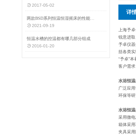
2017-05-02
详
两款BSD系列恒温恒湿摇床的性能指标说明
2021-09-19
上海予卓
锐意进取
恒温水槽的控温都有哪几部分组成
予卓仪器
2016-01-20
括各类实
“予卓"
客户需求
水浴恒温
广泛应用
环保等研
水浴恒温
采用微电
箱体采用
夹具采用