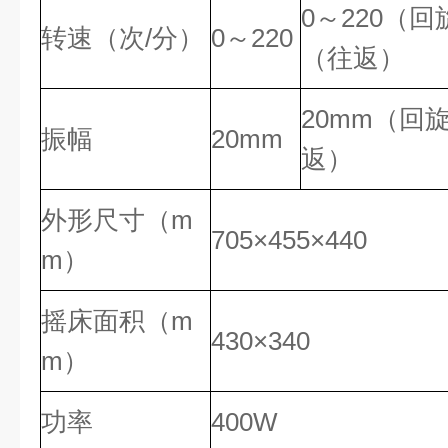
0～220（回
转速（次/分）
0～220
（往返）
20mm（回
振幅
20mm
返）
外形尺寸（m
705×455×440
m）
摇床面积（m
430×340
m）
功率
400W