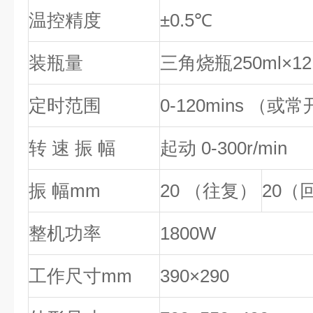
温控精度
±0.5℃
装瓶量
三角烧瓶250ml×12, 
定时范围
0-120mins （或
转 速 振 幅
起动 0-300r/min
振 幅mm
20 （往复）
20（
整机功率
1800W
工作尺寸mm
390×290