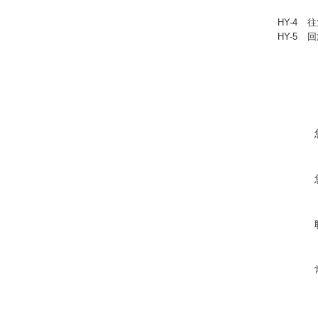
HY-4
往
HY-5
回