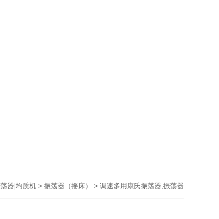
>
> 调速多用康氏振荡器,振荡器
振荡器|均质机
振荡器（摇床）