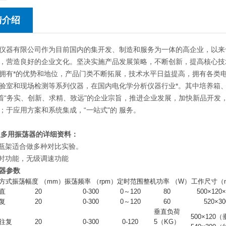
情介绍
仪器有限公司作为目前国内的集开发、制造和服务为一体的高企业，以来
，营造良好的企业文化。坚决实施产品发展策略，不断创新，提高核心技
拥有*的优势和地位，产品门类不断拓展，技术水平日益提高，拥有各类
验室和现场检测等系列仪器，在国内电化学分析仪器行业*。其中培养箱
本着“务实、创新、求精、致远"的企业宗旨，推进企业发展，加快新品开
；于应用方案和系统集成，“一站式"的 服务。
复
多用振荡器的详细资料：
试瓶架适合做多种对比实验。
定时功能，无级调速功能
器参数
方式
振荡幅度 （mm）
振荡频率 （rpm）
定时范围
整机功率 （W）
工作尺寸（
直
20
0-300
0～120
80
500×120
复
20
0-300
0～120
60
520×30
垂直负荷
500×120
往复
20
0-300
0-120
5（KG）