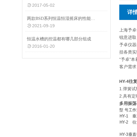
2017-05-02
详
两款BSD系列恒温恒湿摇床的性能指标说明
2021-09-19
上海予卓
锐意进取
恒温水槽的控温都有哪几部分组成
予卓仪器
2016-01-20
括各类实
“予卓"
客户需求
HY-4往
1.弹簧
2.具有
多用振荡
型 号
工作
HY-1
垂
HY-2
往
HY-3
垂直