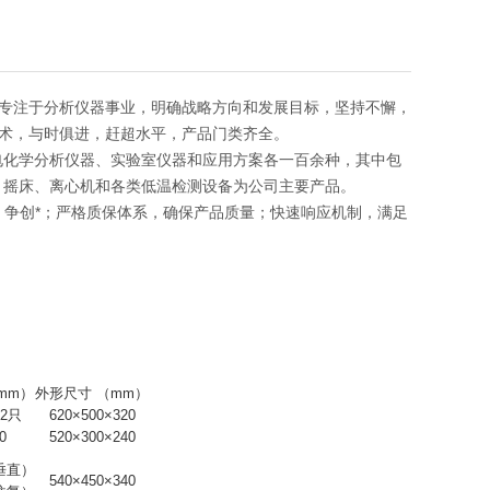
专注于分析仪器事业，明确战略方向和发展目标，坚持不懈，
术，与时俱进，赶超水平，产品门类齐全。
电化学分析仪器、实验室仪器和应用方案各一百余种，其中包
、摇床、离心机和各类低温检测设备为公司主要产品。
发，争创*；严格质保体系，确保产品质量；快速响应机制，满足
mm）
外形尺寸 （mm）
×2只
620×500×320
0
520×300×240
（垂直）
540×450×340