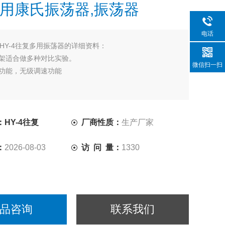
用康氏振荡器,振荡器
电话
HY-4往复多用振荡器的详细资料：
瓶架适合做多种对比实验。
微信扫一扫
时功能，无级调速功能
HY-4往复
厂商性质：
生产厂家
：
2026-08-03
访 问 量：
1330
品咨询
联系我们