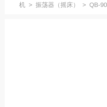
机
>
振荡器（摇床）
> QB-
器（恒温、调速、定时）