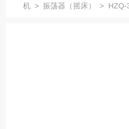
机
>
振荡器（摇床）
> HZQ
温培养摇床