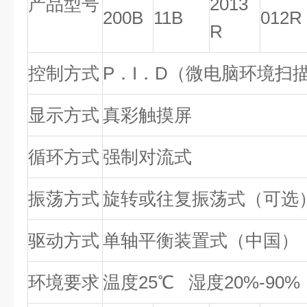
产品型号
2013
200B
11B
012R
R
控制方式
P．I．D（微电脑环境扫
显示方式
真彩触摸屏
循环方式
强制对流式
振荡方式
旋转或往复振荡式（可选
驱动方式
单轴平衡装置式（中国）
环境要求
温度25℃ 湿度20%-90%