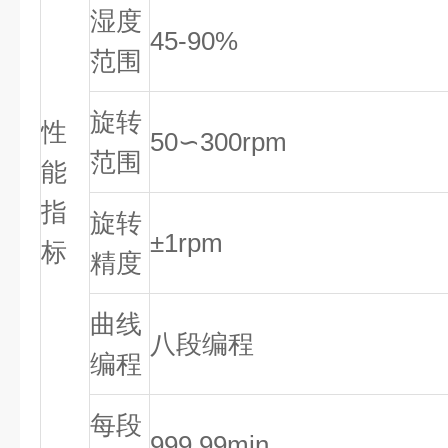
湿度
45-90%
范围
旋转
性
50∽300rpm
范围
能
指
旋转
±1rpm
标
精度
曲线
八段编程
编程
每段
999.99min