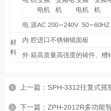
电机
机
电机
机
电 源
AC 200∽240V 50∽60HZ
内 腔
进口不锈钢镜面板
材
料
外 箱
高质量高强度的铸件、槽
上一篇：
SPH-3312往复式摇
下一篇：
ZPH-2012R多功