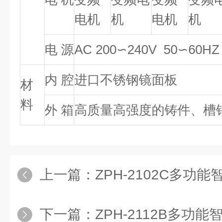
电机
机
电机
机
电 源
AC 200∽240V 50∽60HZ
内 腔
进口不锈钢镜面板
材
料
外 箱
高质量高强度的铸件、槽
上一篇：
ZPH-2102C多功
下一篇：
ZPH-2112B多功