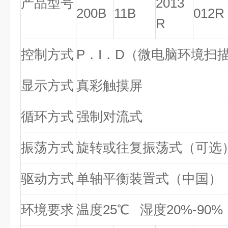
产品型号
2013
200B
11B
012R
R
控制方式
P．I．D（微电脑环境扫
显示方式
真彩触摸屏
循环方式
强制对流式
振荡方式
旋转或往复振荡式（可选
驱动方式
单轴平衡装置式（中国）
环境要求
温度25℃ 湿度20%-90%