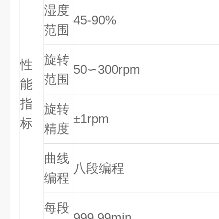
湿度
45-90%
范围
旋转
性
50∽300rpm
范围
能
指
旋转
±1rpm
标
精度
曲线
八段编程
编程
每段
999.99min