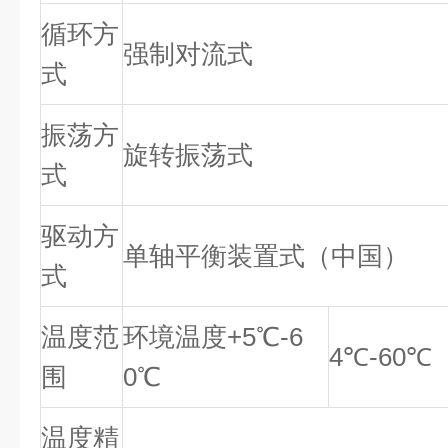
循环方
强制对流式
式
振荡方
旋转振荡式
式
驱动方
单轴平衡装置式（中国）
式
温度范
环境温度+5℃-6
4℃-60℃
围
0℃
温度精