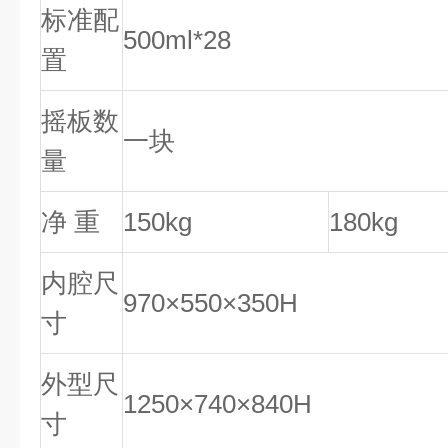
标准配
500ml*28
置
摇板数
一块
量
净 重
150kg
180kg
内腔尺
970×550×350H
寸
外型尺
1250×740×840H
寸