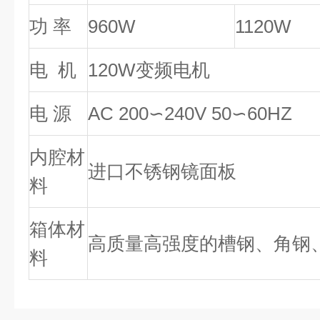
功 率
960W
1120W
电 机
120W变频电机
电 源
AC 200∽240V 50∽60HZ
内腔材
进口不锈钢镜面板
料
箱体材
高质量高强度的槽钢、角钢
料