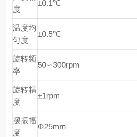
±0.1℃
度
温度均
±0.5℃
匀度
旋转频
50∽300rpm
率
旋转精
±1rpm
度
摆振幅
Φ25mm
度