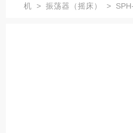
机
>
振荡器（摇床）
> SPH
床,恒温培养摇床