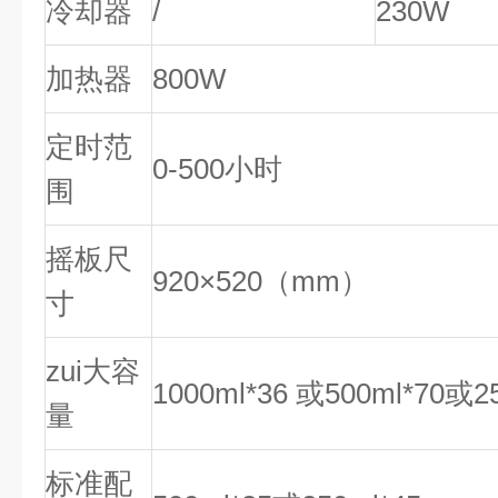
冷却器
/
230W
加热器
800W
定时范
0-500小时
围
摇板尺
920×520（mm）
寸
zui大容
1000ml*36 或500ml*70或2
量
标准配