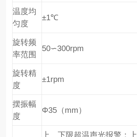
温度均
±1℃
匀度
旋转频
50∽300rpm
率范围
旋转精
±1rpm
度
摆振幅
Φ35（mm）
度
上、下限超温声光报警；