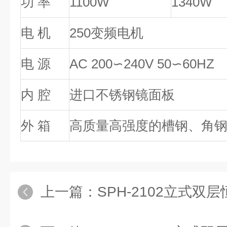
功 率
1100W
1340W
电 机
250变频电机
电 源
AC 200∽240V 50∽60HZ
内 腔
进口不锈钢镜面板
外 箱
高质量高强度的槽钢、角
上一篇：
SPH-2102立式双层恒