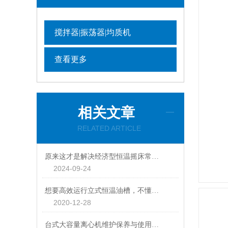
搅拌器|振荡器|均质机
查看更多
相关文章
RELATED ARTICLE
原来这才是解决经济型恒温摇床常见故障的正确方法！
2024-09-24
想要高效运行立式恒温油槽，不懂这些可以不行
2020-12-28
台式大容量离心机维护保养与使用方法