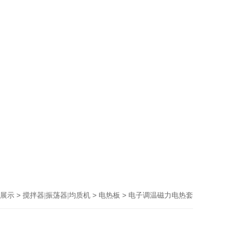
>
>
> 电子调温磁力电热套
展示
搅拌器|振荡器|均质机
电热板