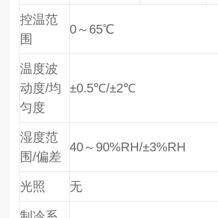
控温范
0～65℃
围
温度波
动度/均
±0.5℃/±2℃
匀度
湿度范
40～90%RH/±3%RH
围/偏差
光照
无
制冷系