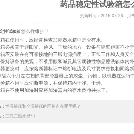
药品稳定性试验箱怎
更新时间：2015-07-26 点
怎么样维护？
定性试验箱
试验箱在使用时，应经常检查加湿器水箱中是否有水。
试验箱必须置于避阳光、通风、干燥的地方，设备与墙壁距离不小于1
试验箱应安装在有可靠接地的三脚电源插座上，正常工作和人身安
为了保持设备的美观，不准用酸和碱及其它腐蚀性物品擦洗箱体内
熔断器更换时，应按熔断器标记中熔断电流及尺寸要求更换相同熔
 应每隔六个月左右扫除背部冷凝器上的灰尘、污物，以机器在运行
当试验箱不用时应切断电源，并保持箱内干净、干燥。
试验箱在不使用加湿时应将加湿器内的存水倒净并抹干。
条：
恒温摇床和全温摇床的区别点在哪里呢？
条：
三孔三温水槽*！