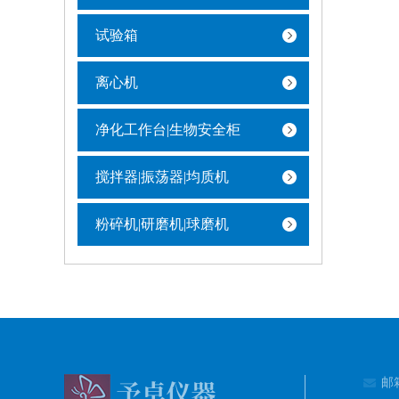
试验箱
离心机
净化工作台|生物安全柜
搅拌器|振荡器|均质机
粉碎机|研磨机|球磨机
邮