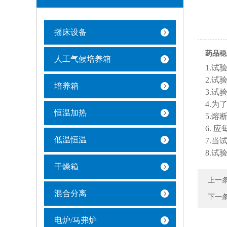
摇床设备
药品稳
人工气候培养箱
1.
2.
培养箱
3.
4.
恒温加热
5.
6.
低温恒温
7.
8.
干燥箱
上一
混合分离
下一
电炉/马弗炉