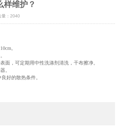
么样维护？
击量：
2040
0cm。
全。
外表面，可定期用中性洗涤剂清洗，干布擦净。
断器。
中良好的散热条件。