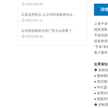
2015-08-24
详
正是这些特点 让立式恒温摇床在众多行业得到应用
2022-01-11
上海予卓
锐意进取
台式恒温摇床为何广受大众喜爱？
予卓仪器
2019-09-24
括各类实
“予卓"
客户需求
盐雾腐蚀
◆ 箱体
● 整体
● 塔式
● PV
● 采用
● 线路
◆ 控制