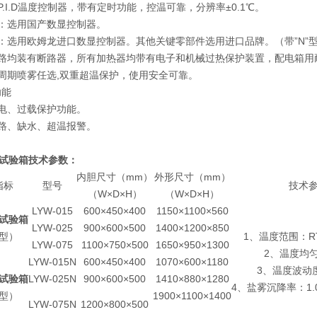
脑P.I.D温度控制器，带有定时功能，控温可靠，分辨率±0.1℃。
型：选用国产数显控制器。
型：选用欧姆龙进口数显控制器。其他关键零部件选用进口品牌。（带”N”
电路均装有断路器，所有加热器均带有电子和机械过热保护装置，配电箱用
或周期喷雾任选,双重超温保护，使用安全可靠。
功能
漏电、过载保护功能。
短路、缺水、超温报警。
试验箱
技术参数：
内胆尺寸（mm）
外形尺寸（mm）
指标
型号
技术
（W×D×H）
（W×D×H）
LYW-015
600×450×400
1150×1100×560
试验箱
LYW-025
900×600×500
1400×1200×850
型）
1、温度范围：RT
LYW-075
1100×750×500
1650×950×1300
2、温度均
LYW-015N
600×450×400
1070×600×1180
3、温度波动度
试验箱
LYW-025N
900×600×500
1410×880×1280
4、盐雾沉降率：1.02.
型）
1900×1100×1400
LYW-075N
1200×800×500