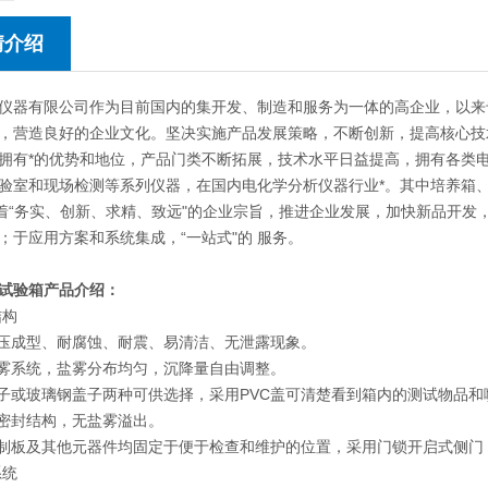
情介绍
仪器有限公司作为目前国内的集开发、制造和服务为一体的高企业，以来
，营造良好的企业文化。坚决实施产品发展策略，不断创新，提高核心技
拥有*的优势和地位，产品门类不断拓展，技术水平日益提高，拥有各类
验室和现场检测等系列仪器，在国内电化学分析仪器行业*。其中培养箱
本着“务实、创新、求精、致远"的企业宗旨，推进企业发展，加快新品开
；于应用方案和系统集成，“一站式"的 服务。
试验箱
产品介绍：
结构
模压成型、耐腐蚀、耐震、易清洁、无泄露现象。
喷雾系统，盐雾分布均匀，沉降量自由调整。
C盖子或玻璃钢盖子两种可供选择，采用PVC盖可清楚看到箱内的测试物品
水密封结构，无盐雾溢出。
控制板及其他元器件均固定于便于检查和维护的位置，采用门锁开启式侧
系统