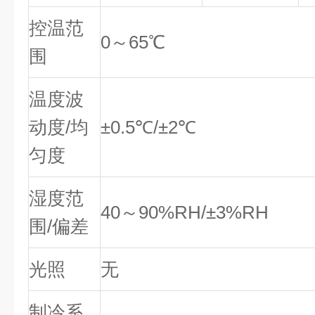
控温范
0～65℃
围
温度波
动度/均
±0.5℃/±2℃
匀度
湿度范
40～90%RH/±3%RH
围/偏差
光照
无
制冷系