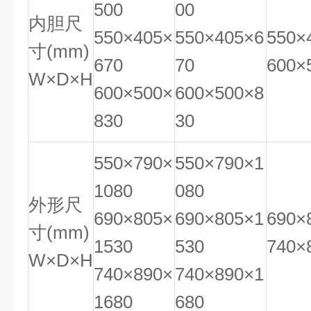
500
00
内胆尺
550×405×
550×405×6
550×
寸(mm)
670
70
600×
W×D×H
600×500×
600×500×8
830
30
550×790×
550×790×1
1080
080
外形尺
690×805×
690×805×1
690×
寸(mm)
1530
530
740×
W×D×H
740×890×
740×890×1
1680
680