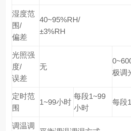
湿度范
40~95%RH/
围/
±3%RH
偏差
光照强
0~6
度/
无
极调
误差
定时范
每段1~99
1~99小时
每段1
围
小时
调温调