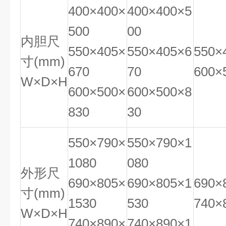
400×400×
400×400×5
500
00
内胆尺
550×405×
550×405×6
550×
寸(mm)
670
70
600×
W×D×H
600×500×
600×500×8
830
30
550×790×
550×790×1
1080
080
外形尺
690×805×
690×805×1
690×
寸(mm)
1530
530
740×
W×D×H
740×890×
740×890×1