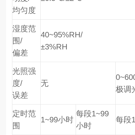
均匀度
湿度范
40~95%RH/
围/
±3%RH
偏差
光照强
0~6
度/
无
极调
误差
定时范
每段1~99
1~99小时
每段1
围
小时