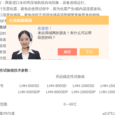
行：两套进口全封闭压缩机组自动切换，设备连续运行。
运行无需化霜，避免在使用过程中，因为化霜产生t箱内温湿度波动。
进口湿度传感器，避免传统干湿球传感器湿带频繁更换带来的烦恼。
D/GSP系列带有光照度无极调节功能。
性试验箱安全功能：
欢迎您！
来自局域网的朋友！有什么可以帮
开启时，微风循环、加热自动停止，无温度过冲之弊。
助您的吗？
风扇速度大小自动控制，可避免风速过快而造成的样品挥发。
限温报警系统，能声光报警提示操作者。
偏差报警，压缩机过热、过载、超压保护和缺水保护。
监控报警系统（SDP/GSP系列具有此功能）。
性试验箱技术参数：
药品稳定性试验箱
号
LHH-500SD
LHH-800SD
LHH-1000SD
LHH-15
LHH-500SDP
LHH-800SDP
LHH-1000SDP
LHH-150
范围
0～65℃
度/均匀度
±0.5℃