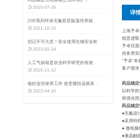
2015-07-26
详
ZHP系列环保无氟双层振荡培养箱优点说明
2021-10-15
上海予卓
锐意进取
切记不可大意！安全使用生物安全柜
予卓仪器
2023-02-24
括各类实
“予卓"
人工气候箱是农业科学研究的有效工具
客户需求
2015-11-12
药品稳定
做好这些保养工作 使变频恒温摇床发挥更大作用
以科学的
2023-04-10
和强光照
药品稳定
●无氟设
●采用特
● 微电
●液晶触