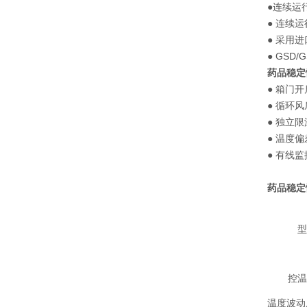
●连续运
● 连续
● 采用
● GS
药品稳定
● 箱门
● 循环
● 独立
● 温度
● 有线
药品稳定
型
控温
温度波动