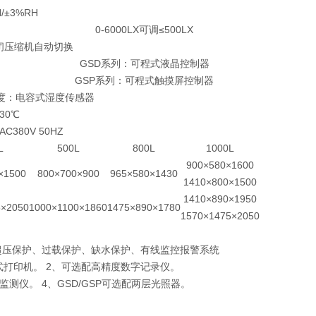
/±3%RH
0-6000LX可调≤500LX
闭压缩机自动切换
GSD系列：可程式液晶控制器
GSP系列：可程式触摸屏控制器
湿度：电容式湿度传感器
30℃
AC380V 50HZ
L
500L
800L
1000L
900×580×1600
×1500
800×700×900
965×580×1430
1410×800×1500
1410×890×1950
5×2050
1000×1100×1860
1475×890×1780
1570×1475×2050
超压保护、过载保护、缺水保护、有线监控报警系统
入式打印机。 2、可选配高精度数字记录仪。
 4、GSD/GSP可选配两层光照器。