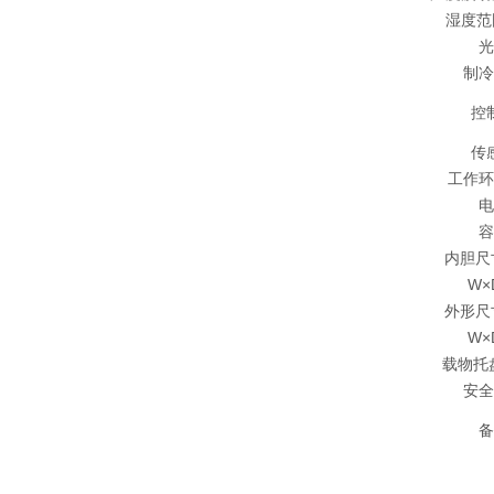
湿度范
光
制冷
控
传
工作环
电
容
内胆尺寸
W×
外形尺寸
W×
载物托盘
安全
备