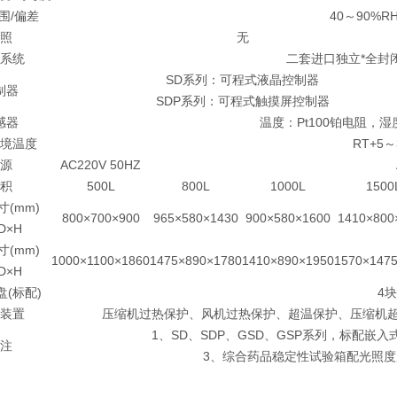
围/偏差
40～90%RH
照
无
系统
二套进口独立*全封
SD系列：可程式液晶控制器
制器
SDP系列：可程式触摸屏控制器
感器
温度：Pt100铂电阻，
境温度
RT+5～
源
AC220V 50HZ
积
500L
800L
1000L
1500
(mm)
800×700×900
965×580×1430
900×580×1600
1410×800
D×H
(mm)
1000×1100×1860
1475×890×1780
1410×890×1950
1570×147
D×H
(标配)
4块
装置
压缩机过热保护、风机过热保护、超温保护、压缩机
1、SD、SDP、GSD、GSP系列，标配嵌
注
3、综合药品稳定性试验箱配光照度监测仪。