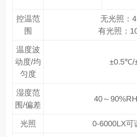
控温范
无光照：4
围
有光照：10
温度波
动度/均
±0.5℃
匀度
湿度范
40～90%RH
围/偏差
光照
0-6000LX可