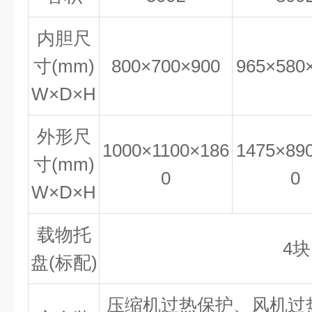
内胆尺
寸(mm)
800×700×900
965×580
W×D×H
外形尺
1000×1100×186
1475×89
寸(mm)
0
0
W×D×H
载物托
4块
盘(标配)
压缩机过热保护、风机过