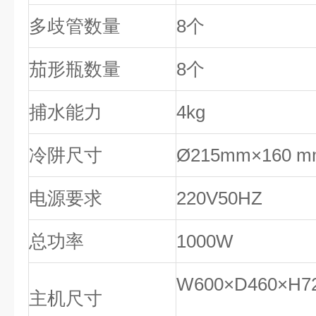
多歧管数量
8个
茄形瓶数量
8个
捕水能力
4kg
冷阱尺寸
Ø215mm×160 m
电源要求
220V50HZ
总功率
1000W
W600×D460×H7
主机尺寸