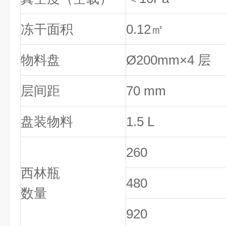
冻干面积
0.12㎡
物料盘
Ø200mm×4 层
层间距
70 mm
盘装物料
1.5 L
260
西林瓶
480
数量
920