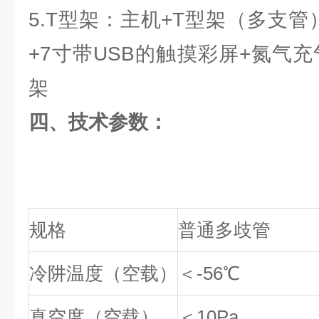
5.T型架：主机+T型架（多支
+7寸带USB的触摸彩屏+氮气充
架
四、技术参数：
规格
普通多歧管
冷阱温度（空载）
＜-56℃
真空度（空载）
＜10Pa