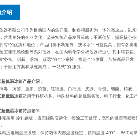
情介绍
仪器有限公司作为目前国内的集开发、制造和服务为一体的高企业，以来
，营造良好的企业文化。坚决实施产品发展策略，不断创新，提高核心技
拥有*的优势和地位，产品门类不断拓展，技术水平日益提高，拥有各类
验室和现场检测等系列仪器，在国内电化学分析仪器行业*。其中培养箱
本着“务实、创新、求精、致远"的企业宗旨，推进企业发展，加快新品开
；于应用方案和系统集成，“一站式"的 服务。
卧式超低温冰箱
产品介绍：
病毒、病菌、血浆、疫苗、红细胞、白细胞、皮肤、骨骼、细菌、精液、
卧式超低温冰箱
适用于科研机构、特殊材料的超低温实验、电子行业、化工
卧式超低温冰箱特点
箱体：
外壳采用 冷轧钢板，表面经防腐磷化、喷涂工艺处理，高雅的橘面塑粉喷涂
：
高精度电脑温控系统，保持箱体内部温度稳定，箱内温度-40℃～-86℃可