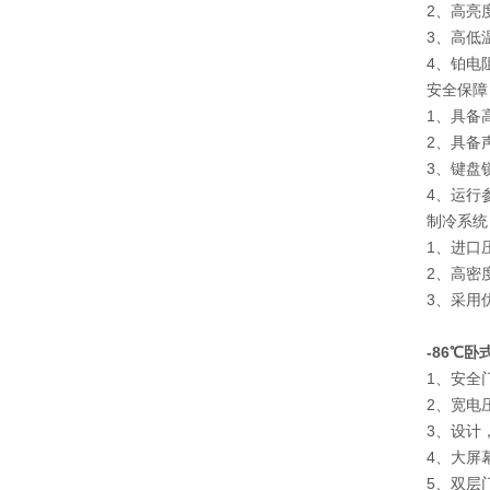
2、高亮
3、高低
4、铂电
安全保障
1、具备
2、具备
3、键盘
4、运行
制冷系统
1、进口
2、高密
3、采用
-86℃
1、安全
2、宽电
3、设计
4、大屏
5、双层