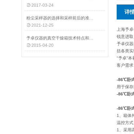
2017-03-24
详
粉尘采样器的选择和采样前后的准备事项
2021-12-25
上海予卓
锐意进取
予卓仪器的真空干燥箱技术特点和产品介绍
予卓仪器
2015-04-20
括各类实
“予卓"
客户需求
-86℃
用于保存
-86℃
-86℃
1、箱体
温控方式
1、采用