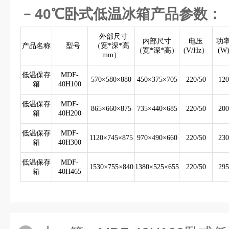
﹣40℃卧式低温冰箱产品参数：
外部尺寸
内部尺寸
电压
功
产品名称
型号
（宽*深*高
（宽*深*高）
(V/Hz）
(W
mm）
低温保存
MDF-
570×580×880
450×375×705
220/50
120
箱
40H100
低温保存
MDF-
865×660×875
735×440×685
220/50
200
箱
40H200
低温保存
MDF-
1120×745×875
970×490×660
220/50
230
箱
40H300
低温保存
MDF-
1530×755×840
1380×525×655
220/50
295
箱
40H465