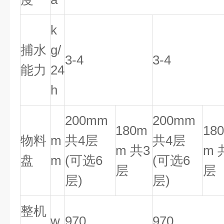
k
捕水
g/
3-4
3-4
能力
24
h
200mm
200mm
180m
18
物料
m
共4层
共4层
m 共3
m 
盘
m
(可选6
(可选6
层
层
层)
层)
整机
w
970
970