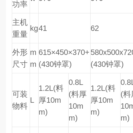
功率
主机
kg
41
62
重量
外形
m
615×450×370+
580x500x72
尺寸
m
(430钟罩)
(430钟罩)
0.8L
0.8
1.2L(料
1.2L(料
可装
(料厚
(料
L
厚10m
厚10m
物料
10m
10
m)
m)
m)
m)