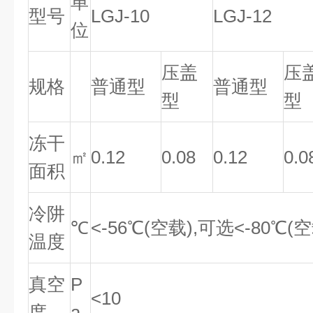
单
型号
LGJ-10
LGJ-12
位
压盖
压
规格
普通型
普通型
型
型
冻干
㎡
0.12
0.08
0.12
0.0
面积
冷阱
℃
<-56℃(空载),可选<-80℃(空
温度
真空
P
<10
度
a