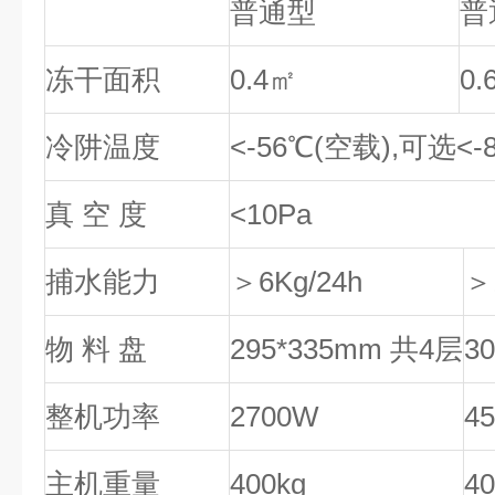
普通型
普
冻干面积
0.4㎡
0.
冷阱温度
<-56℃(空载),可选<-
真 空 度
<10Pa
捕水能力
＞6Kg/24h
＞
物 料 盘
295*335mm 共4层
3
整机功率
2700W
4
主机重量
400kg
40