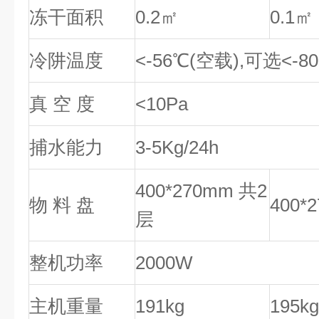
冻干面积
0.2㎡
0.1㎡
冷阱温度
<-56℃(空载),可选<-8
真 空 度
<10Pa
捕水能力
3-5Kg/24h
400*270mm 共2
物 料 盘
400*
层
整机功率
2000W
主机重量
191kg
195kg