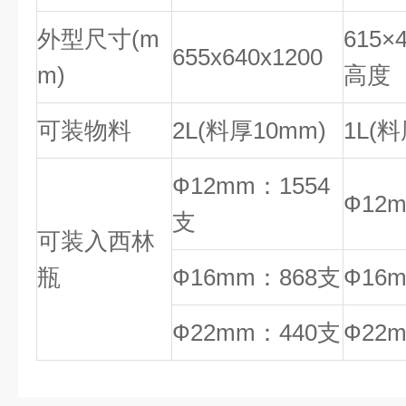
外型尺寸(m
615×
655x640x1200
m)
高度
可装物料
2L(料厚10mm)
1L(料
Ф12mm：1554
Ф12
支
可装入西林
瓶
Ф16mm：868支
Ф16
Ф22mm：440支
Ф22