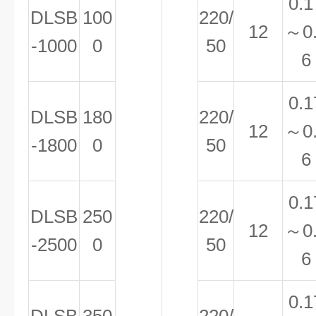
0.1
DLSB
100
220/
12
～0
-1000
0
50
6
0.1
DLSB
180
220/
12
～0
-1800
0
50
6
0.1
DLSB
250
220/
12
～0
-2500
0
50
6
0.1