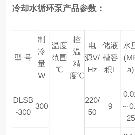
冷却水循环泵产品参数：
制
控
温度
电
储液
水
冷
温
型 号
范围
源V/
槽容
(M
量
精
℃
Hz
积L
a)
W
度℃
0.0
DLSB
220/
300
9
～0
-300
50
25