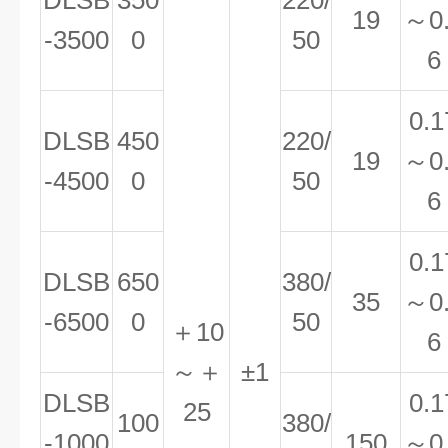
DLSB
350
220/
19
～0
-3500
0
50
6
0.1
DLSB
450
220/
19
～0
-4500
0
50
6
0.1
DLSB
650
380/
35
～0
-6500
0
50
＋10
6
～＋
±1
DLSB
0.1
25
100
380/
-1000
150
～0