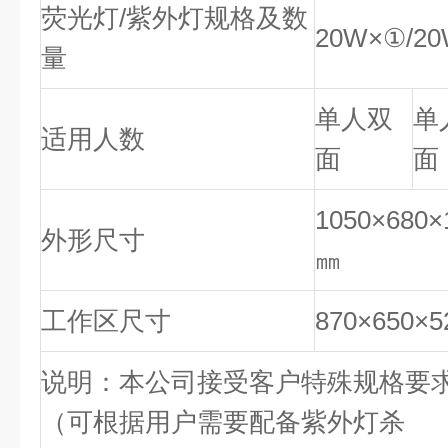
荧光灯/紫外灯规格及数
20W×①/2
量
单人双
单
适用人数
面
面
1050×680×
外形尺寸
㎜
工作区尺寸
870×650×
说明：本公司接受客户特殊规格要
（可根据用户需要配备紫外灯杀