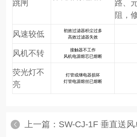
跳闸
路、
阻，
初效过滤器积尘过多
风速较低
高效过滤器失效
接触器不工作
风机不转
风机电源熔芯已熔断
荧光灯不
灯管或继电器损坏
灯管电源熔丝已熔断
亮
上一篇：
SW-CJ-1F 垂直