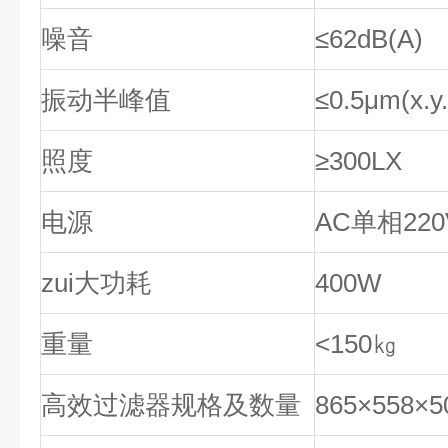
噪音
≤62dB(A)
振动半峰值
≤0.5μm(x
照度
≥300LX
电源
AC单相220V
zui大功耗
400W
重量
<150㎏
高效过滤器规格及数量
865×558×