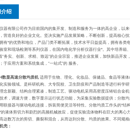
情介绍
仪器有限公司作为目前国内的集开发、制造和服务为一体的高企业，以来
，营造良好的企业文化。坚决实施产品发展策略，不断创新，提高核心技
拥有*的优势和地位，产品门类不断拓展，技术水平日益提高，拥有各类
验室和现场检测等系列仪器，在国内电化学分析仪器行业*。其中培养箱
本着“务实、创新、求精、致远"的企业宗旨，推进企业发展，加快新品开
；于应用方案和系统集成，“一站式"的 服务。
H
数显
高速分散均质
机
适用于生物、理化、化妆品、保健品、食品等液体/
化实验领域。是科研机构、大专院校、卫生防疫和产品制造等进行科学研
理念新颖、结构合理紧凑，制造工艺。驱动电机采用高密度压铸铝合金机
技术，调速方便，数字显示运行状态功能，为采集实验数据提供；分散均
用联接器与驱动电机连接，拆装简便灵活等特性。分散均质工作头的*结
*的液体剪切力和剧烈的高频机械效应，促使实验流体物料在巨大的离心
高达数万次的剪切、撕裂和混合，从而达到分散、均质的效果。不同规格
机壳：