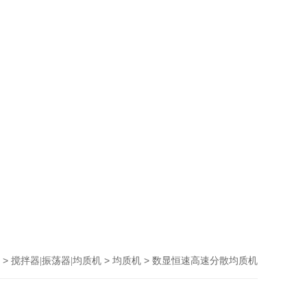
>
>
> 数显恒速高速分散均质机
搅拌器|振荡器|均质机
均质机