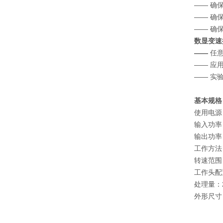
—— 确
—— 确
—— 确
数显变速
——
任
—— 应
—— 实
基本规格
使用电源：A
输入功率：
输出功率：
工作方法
转速范围：3
工作头配置
处理量：2
外形尺寸：