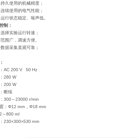
保持久使用的机械精度；
保连续使用的电气性能；
保运行状态稳定、噪声低。
控制：
意选择实验运行转速；
用范围广，调速方便。
验数据采集直观可靠；
：
C 200 V 50 Hz
280 W
200 W
：断续
00～23000 r/min
：Φ12 mm，Φ18 mm
～800 ml
230×300×530 mm