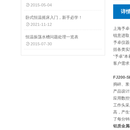
2015-05-04
详
卧式恒温摇床入门，新手必学！
2021-11-12
上海予卓
锐意进取
恒温振荡水槽问题处理一览表
予卓仪器
2015-07-30
括各类实
“予卓"
客户需求
FJ200-S
捣碎、浆
产品设计
应用数控
工作头采
高，产生
了每分钟
铝质金属