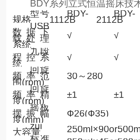
BDY系列立式恒温摇床
技
型号
BDY-
BDY-
规格
1112B
2112B
USB
数据下
√
√
载处理
系统
九段
程控系
√
√
统
回旋
频率范
30～280
围(rpm)
回旋
频率精
±1
±1
度(rpm)
摇板
摆振幅
Ф26(Ф35)
度(mm)
zui
250ml×90or500m
大容量
标准