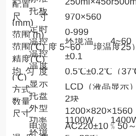
250ml×45or500m
配置
托板
尺寸
970×560
(mm)
定时
0-999
范围 (h)
温控
环境温
4~6
范围(℃)
度 5~60
境温度25
温控
±0.1
精度(℃)
温度
均匀度
0.5℃±0.2℃（
(℃)
显示
LCD（液晶显示
方式
托盘
2块
数量
外型
1200×820×1560
尺寸
功率
1100W
1400
电源
AC220±10﹪50～
环境